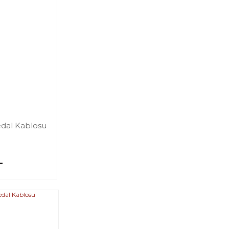
edal Kablosu
L