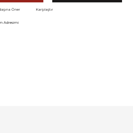
daşına Öner
Karşılaştır
m Adresimi