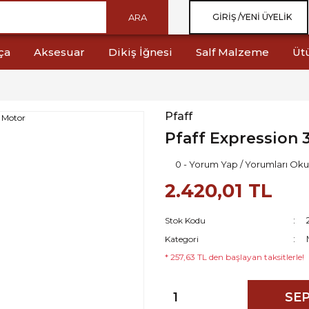
ARA
GIRIŞ /
YENI ÜYELIK
ça
Aksesuar
Dikiş İğnesi
Salf Malzeme
Üt
Pfaff
Pfaff Expression 
0 - Yorum Yap / Yorumları Oku
2.420,01 TL
Stok Kodu
Kategori
* 257,63 TL den başlayan taksitlerle!
SEP