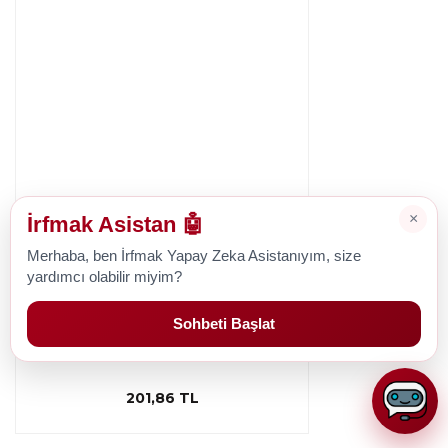
×
İrfmak Asistan 🤖
Merhaba, ben İrfmak Yapay Zeka Asistanıyım, size
yardımcı olabilir miyim?
Pfaff
Pfaff Expression 2.0 Plaka Kapağı
Sohbeti Başlat
201,86 TL