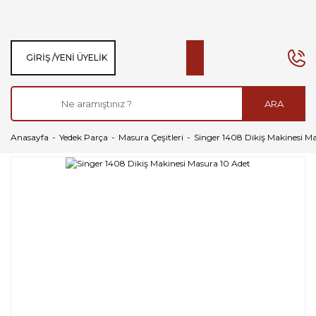
GIRIŞ /
YENI ÜYELIK
ARA
Anasayfa
Yedek Parça
Masura Çeşitleri
Singer 1408 Dikiş Makinesi M