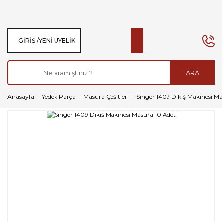
GIRIŞ /
YENI ÜYELIK
ARA
Anasayfa
Yedek Parça
Masura Çeşitleri
Singer 1409 Dikiş Makinesi M