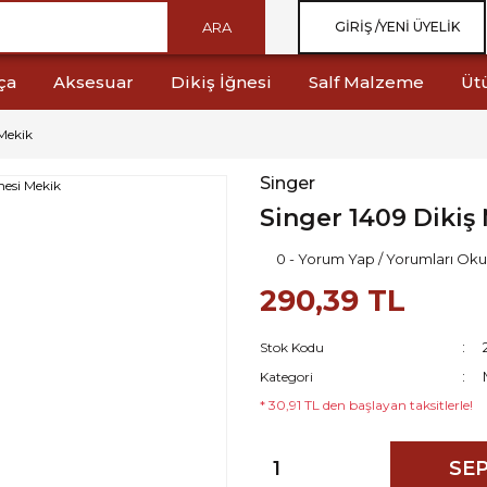
ARA
GIRIŞ /
YENI ÜYELIK
ça
Aksesuar
Dikiş İğnesi
Salf Malzeme
Üt
 Mekik
Singer
Singer 1409 Dikiş
0 - Yorum Yap / Yorumları Oku
290,39 TL
Stok Kodu
Kategori
* 30,91 TL den başlayan taksitlerle!
SEP