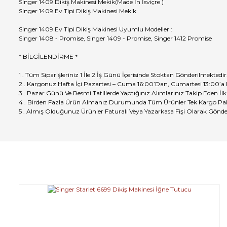
Singer 1409 Dikiş Makinesi Mekik(Made İn İsviçre )
Singer 1409 Ev Tipi Dikiş Makinesi Mekik
Singer 1409 Ev Tipi Dikiş Makinesi Uyumlu Modeller :
Singer 1408 - Promise, Singer 1409 - Promise, Singer 1412 Promise
* BİLGİLENDİRME *
1 . Tüm Siparişleriniz 1 İle 2 İş Günü İçerisinde Stoktan Gönderilmektedir
2 . Kargonuz Hafta İçi Pazartesi – Cuma 16:00’Dan, Cumartesi 13:00’a
3 . Pazar Günü Ve Resmi Tatillerde Yaptığınız Alımlarınız Takip Eden İlk
4 . Birden Fazla Ürün Almanız Durumunda Tüm Ürünler Tek Kargo Pak
5 . Almış Olduğunuz Ürünler Faturalı Veya Yazarkasa Fişi Olarak Gönde