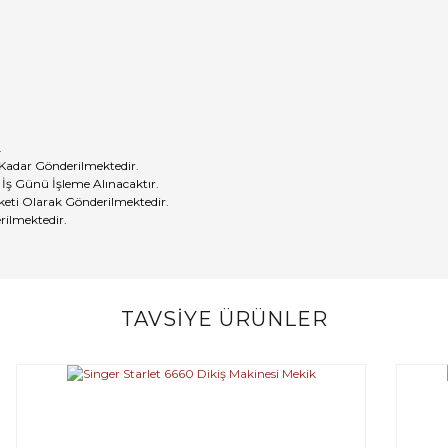
.
 Kadar Gönderilmektedir.
 İş Günü İşleme Alınacaktır.
eti Olarak Gönderilmektedir.
rilmektedir.
TAVSİYE ÜRÜNLER
Bu ürüne ilk yorumu siz yapın!
Yorum Yaz