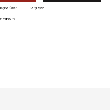
daşına Öner
Karşılaştır
m Adresimi