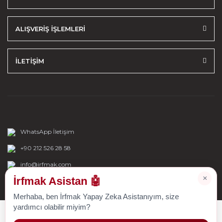
ALIŞVERİŞ İŞLEMLERİ
İLETİŞİM
WhatsApp İletişim
+90 212 526 28 58
info@irfmak.com
×
İrfmak Asistan 🤖
Merhaba, ben İrfmak Yapay Zeka Asistanıyım, size
yardımcı olabilir miyim?