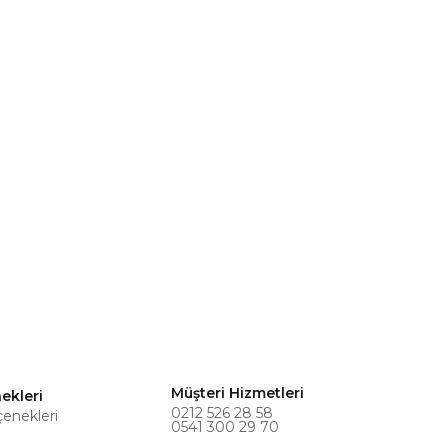
Müşteri Hizmetleri
ekleri
0212 526 28 58
çenekleri
0541 300 29 70