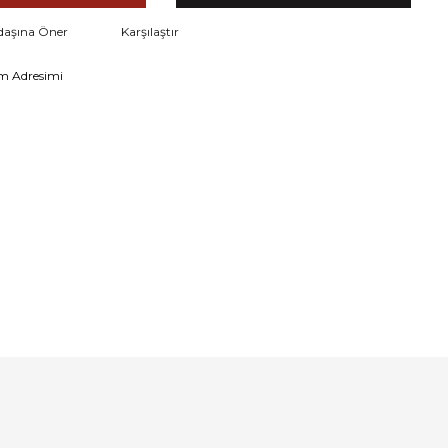
daşına Öner
Karşılaştır
m Adresimi