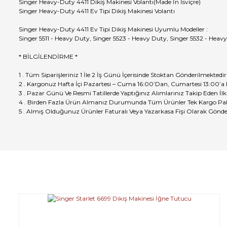
Singer Heavy-Duty 4411 Dikiş Makinesi Volantı(Made İn İsviçre)
Singer Heavy-Duty 4411 Ev Tipi Dikiş Makinesi Volantı
Singer Heavy-Duty 4411 Ev Tipi Dikiş Makinesi Uyumlu Modeller :
Singer 5511 - Heavy Duty, Singer 5523 - Heavy Duty, Singer 5532 - Heav
* BİLGİLENDİRME *
1 . Tüm Siparişleriniz 1 İle 2 İş Günü İçerisinde Stoktan Gönderilmektedir
2 . Kargonuz Hafta İçi Pazartesi – Cuma 16:00’Dan, Cumartesi 13:00’a
3 . Pazar Günü Ve Resmi Tatillerde Yaptığınız Alımlarınız Takip Eden İlk
4 . Birden Fazla Ürün Almanız Durumunda Tüm Ürünler Tek Kargo Pak
5 . Almış Olduğunuz Ürünler Faturalı Veya Yazarkasa Fişi Olarak Gönde