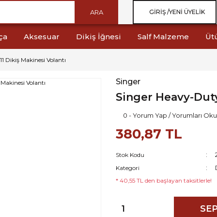
ARA
GIRIŞ /
YENI ÜYELIK
ça
Aksesuar
Dikiş İğnesi
Salf Malzeme
Üt
1 Dikiş Makinesi Volantı
Singer
Singer Heavy-Duty
0 - Yorum Yap / Yorumları Oku
380,87 TL
Stok Kodu
Kategori
* 40,55 TL den başlayan taksitlerle!
SEP