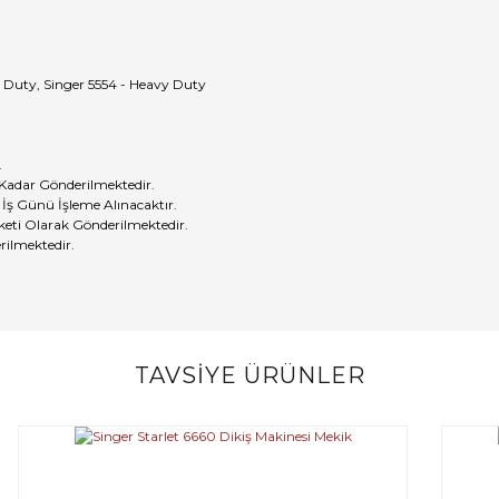
y Duty, Singer 5554 - Heavy Duty
.
 Kadar Gönderilmektedir.
 İş Günü İşleme Alınacaktır.
eti Olarak Gönderilmektedir.
rilmektedir.
TAVSİYE ÜRÜNLER
Bu ürüne ilk yorumu siz yapın!
Yorum Yaz