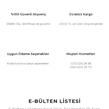
%100 Güvenli Alışveriş
Ücretsiz Kargo
256Bit SSL Sertifikası ile güvenli
2000 TL ve Üzeri Alışverişlerde
Uygun Ödeme Seçenekleri
Müşteri Hizmetleri
Kredi kartına taksit seçenekleri
0212 526 28 58
0541 300 29 70
E-BÜLTEN LİSTESİ
E-Bülten Listemize Kayıt Olun, Fırsatlardan İlk Sizin