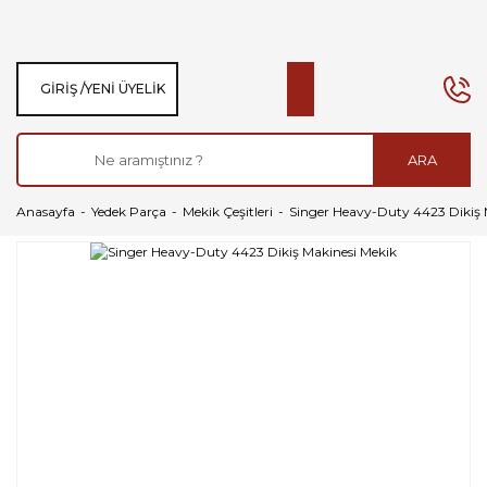
GIRIŞ /
YENI ÜYELIK
ARA
Anasayfa
Yedek Parça
Mekik Çeşitleri
Singer Heavy-Duty 4423 Dikiş 