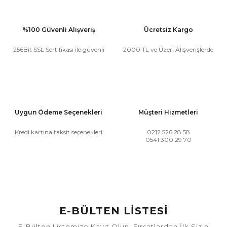
%100 Güvenli Alışveriş
Ücretsiz Kargo
256Bit SSL Sertifikası ile güvenli
2000 TL ve Üzeri Alışverişlerde
Uygun Ödeme Seçenekleri
Müşteri Hizmetleri
Kredi kartına taksit seçenekleri
0212 526 28 58
0541 300 29 70
E-BÜLTEN LİSTESİ
E-Bülten Listemize Kayıt Olun, Fırsatlardan İlk Sizin