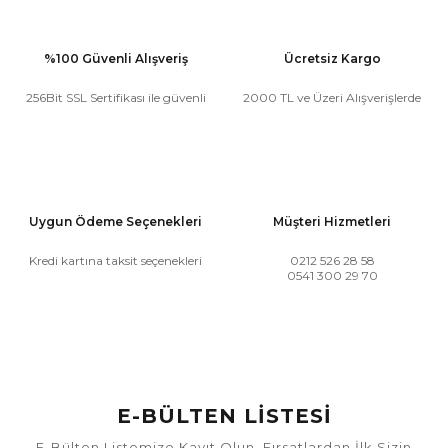
%100 Güvenli Alışveriş
Ücretsiz Kargo
256Bit SSL Sertifikası ile güvenli
2000 TL ve Üzeri Alışverişlerde
Uygun Ödeme Seçenekleri
Müşteri Hizmetleri
Kredi kartına taksit seçenekleri
0212 526 28 58
0541 300 29 70
E-BÜLTEN LİSTESİ
E-Bülten Listemize Kayıt Olun, Fırsatlardan İlk Sizin