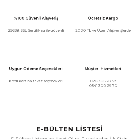
%100 Güvenli Alışveriş
Ücretsiz Kargo
256Bit SSL Sertifikası ile güvenli
2000 TL ve Üzeri Alışverişlerde
Uygun Ödeme Seçenekleri
Müşteri Hizmetleri
Kredi kartına taksit seçenekleri
0212 526 28 58
0541 300 29 70
E-BÜLTEN LİSTESİ
E-Bülten Listemize Kayıt Olun, Fırsatlardan İlk Sizin