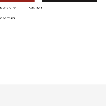
daşına Öner
Karşılaştır
m Adresimi