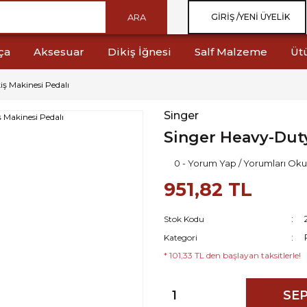
ARA
GIRIŞ /
YENI ÜYELIK
ça
Aksesuar
Dikiş İğnesi
Salf Malzeme
Üt
ş Makinesi Pedalı
Singer
Singer Heavy-Duty
0 - Yorum Yap / Yorumları Oku
951,82 TL
Stok Kodu
Kategori
* 101,33 TL den başlayan taksitlerle!
SEP