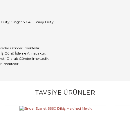
y Duty, Singer 5554 - Heavy Duty
.
 Kadar Gönderilmektedir.
 İş Günü İşleme Alınacaktır.
eti Olarak Gönderilmektedir.
rilmektedir.
TAVSİYE ÜRÜNLER
Bu ürüne ilk yorumu siz yapın!
Yorum Yaz