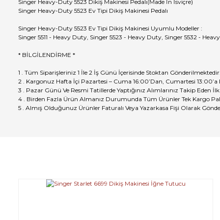
Singer Heavy-Duty 5523 Dikiş Makinesi Pedalı(Made İn İsviçre)
Singer Heavy-Duty 5523 Ev Tipi Dikiş Makinesi Pedalı
Singer Heavy-Duty 5523 Ev Tipi Dikiş Makinesi Uyumlu Modeller :
Singer 5511 - Heavy Duty, Singer 5523 - Heavy Duty, Singer 5532 - Heav
* BİLGİLENDİRME *
1 . Tüm Siparişleriniz 1 İle 2 İş Günü İçerisinde Stoktan Gönderilmektedir
2 . Kargonuz Hafta İçi Pazartesi – Cuma 16:00’Dan, Cumartesi 13:00’a
3 . Pazar Günü Ve Resmi Tatillerde Yaptığınız Alımlarınız Takip Eden İlk
4 . Birden Fazla Ürün Almanız Durumunda Tüm Ürünler Tek Kargo Pak
5 . Almış Olduğunuz Ürünler Faturalı Veya Yazarkasa Fişi Olarak Gönde