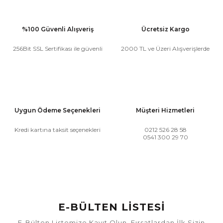
%100 Güvenli Alışveriş
Ücretsiz Kargo
256Bit SSL Sertifikası ile güvenli
2000 TL ve Üzeri Alışverişlerde
Uygun Ödeme Seçenekleri
Müşteri Hizmetleri
Kredi kartına taksit seçenekleri
0212 526 28 58
0541 300 29 70
E-BÜLTEN LİSTESİ
E-Bülten Listemize Kayıt Olun, Fırsatlardan İlk Sizin