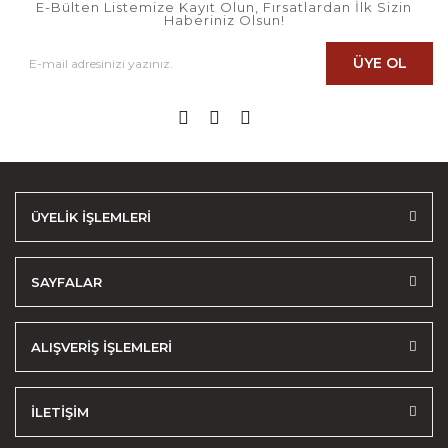
E-Bülten Listemize Kayıt Olun, Fırsatlardan İlk Sizin
Haberiniz Olsun!
ÜYE OL
ÜYELİK İŞLEMLERİ
SAYFALAR
ALIŞVERİŞ İŞLEMLERİ
İLETİŞİM