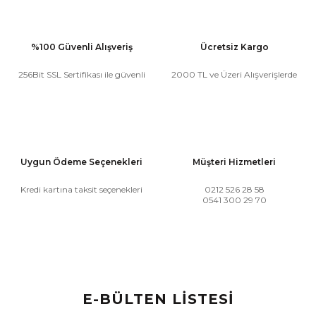
%100 Güvenli Alışveriş
Ücretsiz Kargo
256Bit SSL Sertifikası ile güvenli
2000 TL ve Üzeri Alışverişlerde
Uygun Ödeme Seçenekleri
Müşteri Hizmetleri
Kredi kartına taksit seçenekleri
0212 526 28 58
0541 300 29 70
E-BÜLTEN LİSTESİ