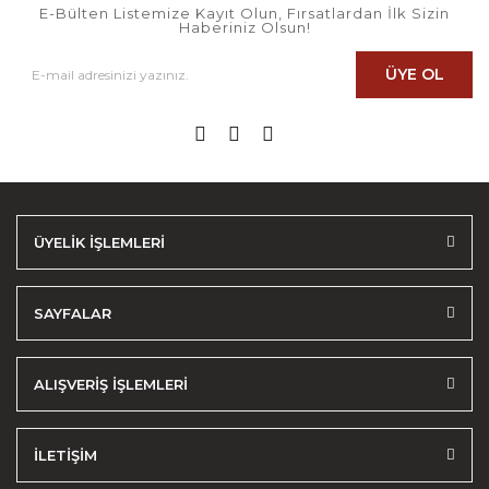
E-Bülten Listemize Kayıt Olun, Fırsatlardan İlk Sizin
Haberiniz Olsun!
ÜYE OL
ÜYELİK İŞLEMLERİ
SAYFALAR
ALIŞVERİŞ İŞLEMLERİ
İLETİŞİM