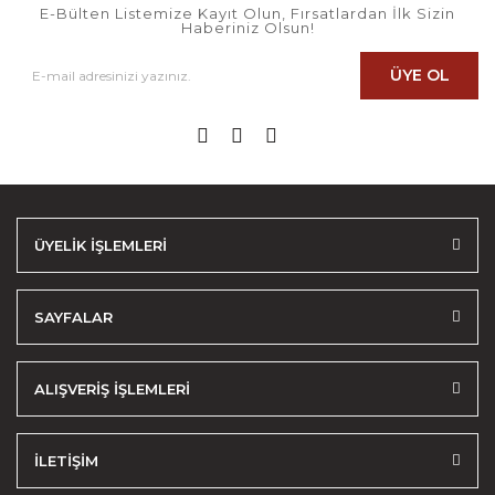
E-Bülten Listemize Kayıt Olun, Fırsatlardan İlk Sizin
Haberiniz Olsun!
ÜYE OL
ÜYELİK İŞLEMLERİ
SAYFALAR
ALIŞVERİŞ İŞLEMLERİ
İLETİŞİM