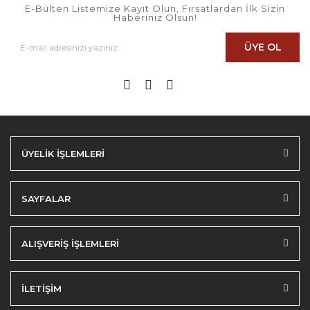
E-Bülten Listemize Kayıt Olun, Fırsatlardan İlk Sizin
Haberiniz Olsun!
ÜYE OL
ÜYELİK İŞLEMLERİ
SAYFALAR
ALIŞVERİŞ İŞLEMLERİ
İLETİŞİM