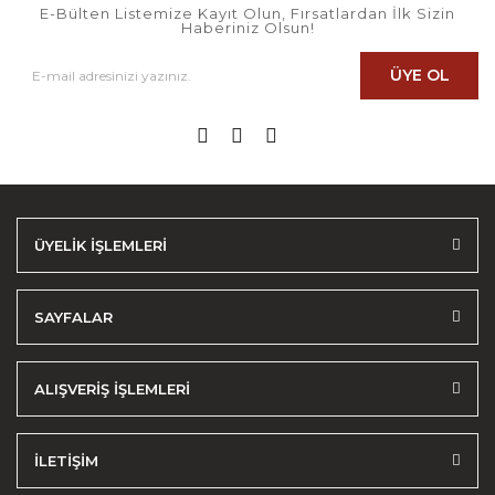
E-Bülten Listemize Kayıt Olun, Fırsatlardan İlk Sizin
Haberiniz Olsun!
ÜYE OL
ÜYELİK İŞLEMLERİ
SAYFALAR
ALIŞVERİŞ İŞLEMLERİ
İLETİŞİM