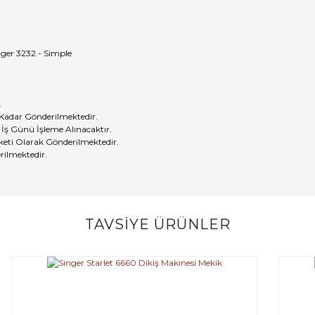
nger 3232 - Simple
.
 Kadar Gönderilmektedir.
 İş Günü İşleme Alınacaktır.
eti Olarak Gönderilmektedir.
rilmektedir.
TAVSİYE ÜRÜNLER
Bu ürüne ilk yorumu siz yapın!
Yorum Yaz