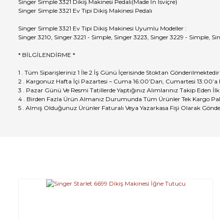
Singer Simple 3321 Dikiş Makinesi Pedalı(Made İn İsviçre)
Singer Simple 3321 Ev Tipi Dikiş Makinesi Pedalı
Singer Simple 3321 Ev Tipi Dikiş Makinesi Uyumlu Modeller :
Singer 3210, Singer 3221 - Simple, Singer 3223, Singer 3229 - Simple, Si
* BİLGİLENDİRME *
1 . Tüm Siparişleriniz 1 İle 2 İş Günü İçerisinde Stoktan Gönderilmektedir
2 . Kargonuz Hafta İçi Pazartesi – Cuma 16:00’Dan, Cumartesi 13:00’a
3 . Pazar Günü Ve Resmi Tatillerde Yaptığınız Alımlarınız Takip Eden İlk
4 . Birden Fazla Ürün Almanız Durumunda Tüm Ürünler Tek Kargo Pak
5 . Almış Olduğunuz Ürünler Faturalı Veya Yazarkasa Fişi Olarak Gönde