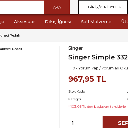
ARA
GIRIŞ /
YENI ÜYELIK
ça
Aksesuar
Dikiş İğnesi
Salf Malzeme
Üt
inesi Pedalı
Singer
Singer Simple 332
0 - Yorum Yap / Yorumları Oku
967,95 TL
Stok Kodu
Kategori
* 103,05 TL den başlayan taksitlerle!
SEP