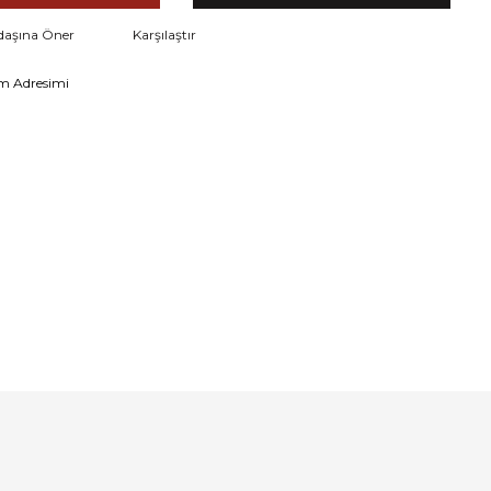
daşına Öner
Karşılaştır
m Adresimi