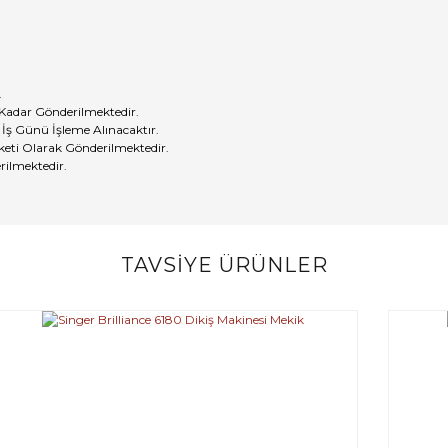
.
 Kadar Gönderilmektedir.
 İş Günü İşleme Alınacaktır.
eti Olarak Gönderilmektedir.
rilmektedir.
TAVSİYE ÜRÜNLER
Bu ürüne ilk yorumu siz yapın!
Yorum Yaz