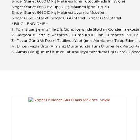
Singer Starlet 6660 Dikiş Makinesi İğne Tutucu(Made İn İsviçre)
Singer Starlet 6660 Ev Tipi Dikiş Makinesi İğne Tutucu
Singer Starlet 6660 Dikiş Makinesi Uyumlu Modeller :
Singer 6660 - Starlet, Singer 6680 Starlet, Singer 6699 Starlet
* BİLGİLENDİRME *
1 . Tüm Siparişleriniz 1 İle 2 İş Günü İçerisinde Stoktan Gönderilmektedir
2 . Kargonuz Hafta İçi Pazartesi – Cuma 16:00’Dan, Cumartesi 13:00’a
3 . Pazar Günü Ve Resmi Tatillerde Yaptığınız Alımlarınız Takip Eden İlk
4 . Birden Fazla Ürün Almanız Durumunda Tüm Ürünler Tek Kargo Pak
5 . Almış Olduğunuz Ürünler Faturalı Veya Yazarkasa Fişi Olarak Gönde