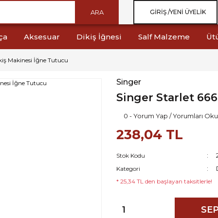
ARA
GIRIŞ /
YENI ÜYELIK
ça
Aksesuar
Dikiş İğnesi
Salf Malzeme
Üt
kiş Makinesi İğne Tutucu
Singer
Singer Starlet 66
0 - Yorum Yap / Yorumları Oku
238,04 TL
Stok Kodu
Kategori
* 25,34 TL den başlayan taksitlerle!
SEP