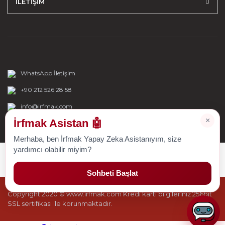
İLETİŞİM
WhatsApp İletişim
+90 212 526 28 58
info@irfmak.com
×
İrfmak Asistan 🤖
Merhaba, ben İrfmak Yapay Zeka Asistanıyım, size
yardımcı olabilir miyim?
Sohbeti Başlat
Copyright 2020 © www.irfmak.com Kredi kartı bilgileriniz 256bit
SSL sertifikası ile korunmaktadır.