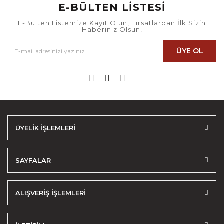
E-BÜLTEN LİSTESİ
E-Bülten Listemize Kayıt Olun, Fırsatlardan İlk Sizin
Haberiniz Olsun!
ÜYE OL
ÜYELİK İŞLEMLERİ
SAYFALAR
ALIŞVERİŞ İŞLEMLERİ