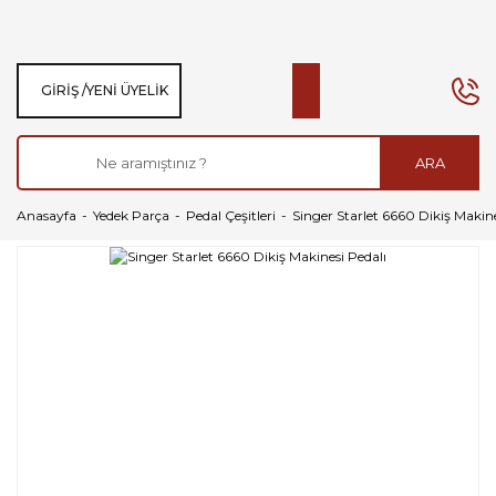
GIRIŞ /
YENI ÜYELIK
ARA
Anasayfa
Yedek Parça
Pedal Çeşitleri
Singer Starlet 6660 Dikiş Makine