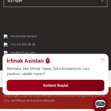
İLETİŞİM
WhatsApp İletişim
+90 212 526 28 58
info@irfmak.com
×
İrfmak Asistan 🤖
Merhaba, ben İrfmak Yapay Zeka Asistanıyım, size
yardımcı olabilir miyim?
Sohbeti Başlat
Copyright 2020 © www.irfmak.com Kredi kartı bilgileriniz 256bit
SSL sertifikası ile korunmaktadır.