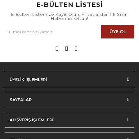
E-BÜLTEN LİSTESİ
E-Bülten Listemize Kayıt Olun, Fırsatlardan İlk Sizin
Haberiniz Olsun!
ÜYE OL
ÜYELİK İŞLEMLERİ
SAYFALAR
ALIŞVERİŞ İŞLEMLERİ