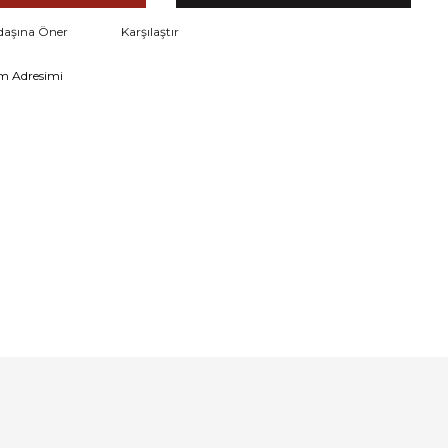
daşına Öner
Karşılaştır
m Adresimi