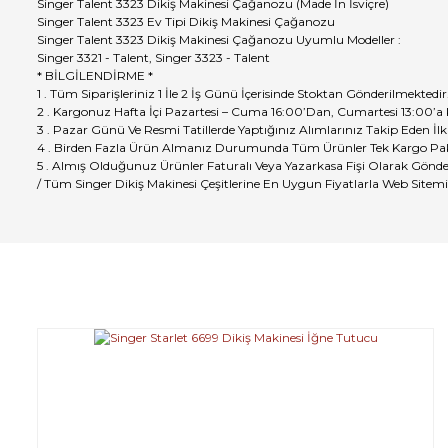
Singer Talent 3323 Dikiş Makinesi Çağanozu (Made İn İsviçre)
Singer Talent 3323 Ev Tipi Dikiş Makinesi Çağanozu
Singer Talent 3323 Dikiş Makinesi Çağanozu Uyumlu Modeller :
Singer 3321 - Talent, Singer 3323 - Talent
* BİLGİLENDİRME *
1 . Tüm Siparişleriniz 1 İle 2 İş Günü İçerisinde Stoktan Gönderilmektedir
2 . Kargonuz Hafta İçi Pazartesi – Cuma 16:00’Dan, Cumartesi 13:00’a
3 . Pazar Günü Ve Resmi Tatillerde Yaptığınız Alımlarınız Takip Eden İlk
4 . Birden Fazla Ürün Almanız Durumunda Tüm Ürünler Tek Kargo Pak
5 . Almış Olduğunuz Ürünler Faturalı Veya Yazarkasa Fişi Olarak Gönde
/ Tüm Singer Dikiş Makinesi Çeşitlerine En Uygun Fiyatlarla Web Sitemiz