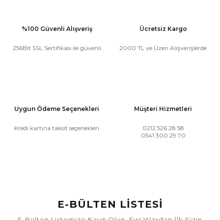
%100 Güvenli Alışveriş
Ücretsiz Kargo
256Bit SSL Sertifikası ile güvenli
2000 TL ve Üzeri Alışverişlerde
Uygun Ödeme Seçenekleri
Müşteri Hizmetleri
Kredi kartına taksit seçenekleri
0212 526 28 58
0541 300 29 70
E-BÜLTEN LİSTESİ
E-Bülten Listemize Kayıt Olun, Fırsatlardan İlk Sizin