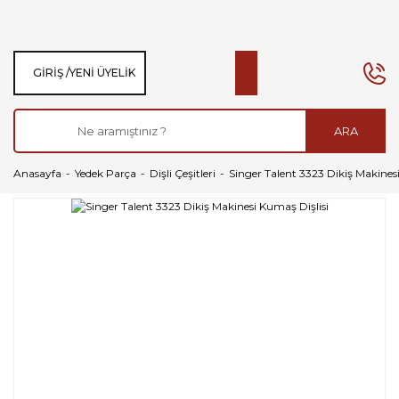
GIRIŞ /
YENI ÜYELIK
ARA
Anasayfa
Yedek Parça
Dişli Çeşitleri
Singer Talent 3323 Dikiş Makines