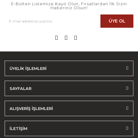
E-Bülten Listemize Kayıt Olun, Fırsatlardan İlk Sizin
Haberiniz Olsun!
ÜYE OL
ÜYELİK İŞLEMLERİ
SAYFALAR
ALIŞVERİŞ İŞLEMLERİ
İLETİŞİM