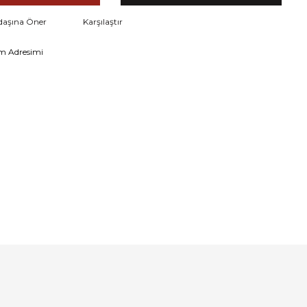
daşına Öner
Karşılaştır
m Adresimi