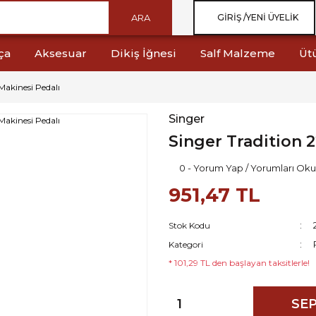
ARA
GIRIŞ /
YENI ÜYELIK
ça
Aksesuar
Dikiş İğnesi
Salf Malzeme
Üt
Makinesi Pedalı
Singer
Singer Tradition 2
0 - Yorum Yap / Yorumları Oku
951,47 TL
Stok Kodu
Kategori
* 101,29 TL den başlayan taksitlerle!
SEP