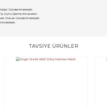
.
 Kadar Gönderilmektedir.
 İş Günü İşleme Alınacaktır.
eti Olarak Gönderilmektedir.
rilmektedir.
TAVSİYE ÜRÜNLER
Bu ürüne ilk yorumu siz yapın!
Yorum Yaz