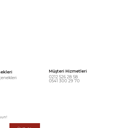
Müşteri Hizmetleri
ekleri
0212 526 28 58
çenekleri
0541 300 29 70
sun!