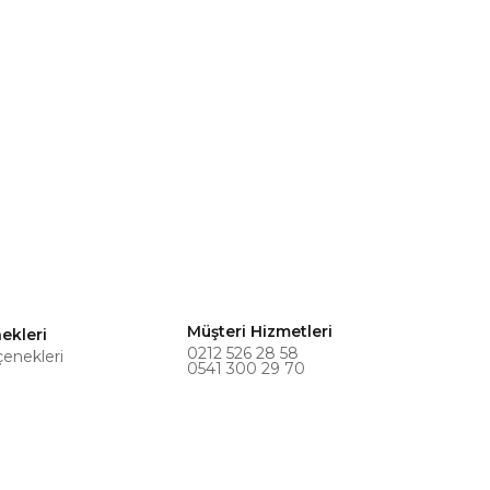
Müşteri Hizmetleri
ekleri
0212 526 28 58
çenekleri
0541 300 29 70