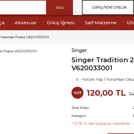
ARA
GIRIŞ /
YENI ÜYELIK
ça
Aksesuar
Dikiş İğnesi
Salf Malzeme
Üt
ş Makinesi Plaka V620033001
Singer
Singer Tradition 
V620033001
0 - Yorum Yap / Yorumları Oku
120,00 TL
%17
1
Stok Kodu
Kategori
* 12,78 TL den başlayan taksitlerle!