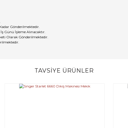
.
 Kadar Gönderilmektedir.
 İş Günü İşleme Alınacaktır.
eti Olarak Gönderilmektedir.
rilmektedir.
TAVSİYE ÜRÜNLER
Bu ürüne ilk yorumu siz yapın!
Yorum Yaz