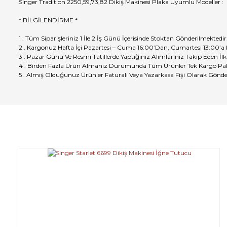
Singer Tradition 2250,59,73,82 Dikiş Makinesi Plaka Uyumlu Modeller :
* BİLGİLENDİRME *
1 . Tüm Siparişleriniz 1 İle 2 İş Günü İçerisinde Stoktan Gönderilmektedir
2 . Kargonuz Hafta İçi Pazartesi – Cuma 16:00’Dan, Cumartesi 13:00’a
3 . Pazar Günü Ve Resmi Tatillerde Yaptığınız Alımlarınız Takip Eden İlk
4 . Birden Fazla Ürün Almanız Durumunda Tüm Ürünler Tek Kargo Pak
5 . Almış Olduğunuz Ürünler Faturalı Veya Yazarkasa Fişi Olarak Gönde