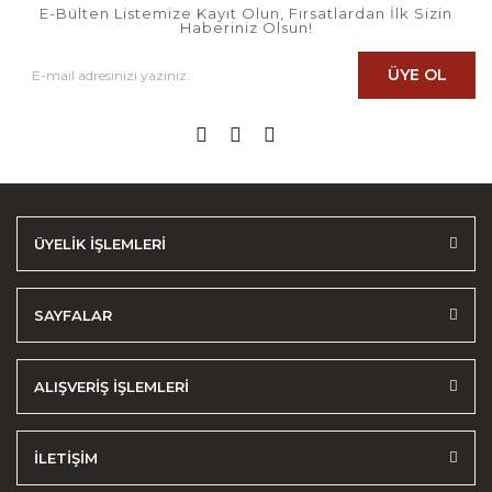
E-Bülten Listemize Kayıt Olun, Fırsatlardan İlk Sizin
Haberiniz Olsun!
ÜYE OL
ÜYELİK İŞLEMLERİ
SAYFALAR
ALIŞVERİŞ İŞLEMLERİ
İLETİŞİM