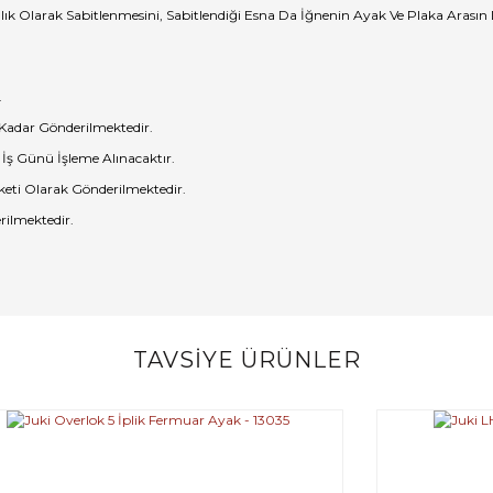
k Olarak Sabitlenmesini, Sabitlendiği Esna Da İğnenin Ayak Ve Plaka Arasın
.
 Kadar Gönderilmektedir.
 İş Günü İşleme Alınacaktır.
eti Olarak Gönderilmektedir.
rilmektedir.
TAVSİYE ÜRÜNLER
Bu ürüne ilk yorumu siz yapın!
Yorum Yaz