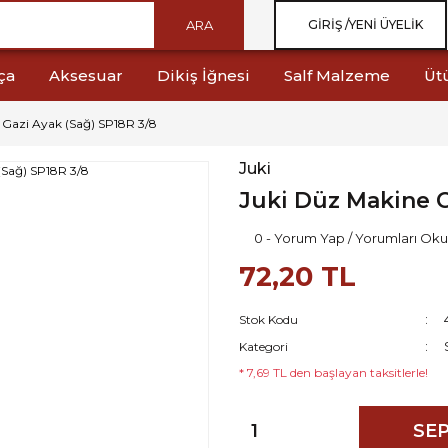
ARA
GIRIŞ /
YENI ÜYELIK
ça
Aksesuar
Dikiş İğnesi
Salf Malzeme
Üt
 Gazi Ayak (Sağ) SP18R 3/8
Juki
Juki Düz Makine G
0 - Yorum Yap / Yorumları Oku
72,20 TL
Stok Kodu
Kategori
* 7,69 TL den başlayan taksitlerle!
SEP