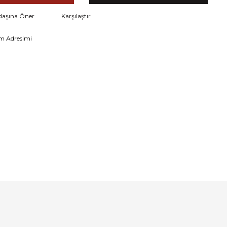
daşına Öner
Karşılaştır
m Adresimi