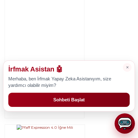
×
İrfmak Asistan 🤖
Pfaff
Merhaba, ben İrfmak Yapay Zeka Asistanıyım, size
Pfaff Expression 3.5 İğne Mili
yardımcı olabilir miyim?
Sohbeti Başlat
1.427,73 TL