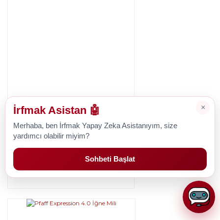
×
İrfmak Asistan 🤖
Pfaff
Merhaba, ben İrfmak Yapay Zeka Asistanıyım, size
Pfaff Expression 3.5 İğne Mili
yardımcı olabilir miyim?
Sohbeti Başlat
1.428,26 TL