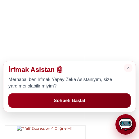
×
İrfmak Asistan 🤖
Pfaff
Merhaba, ben İrfmak Yapay Zeka Asistanıyım, size
Pfaff Expression 3.5 İğne Mili
yardımcı olabilir miyim?
Sohbeti Başlat
1.427,73 TL