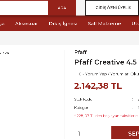
ARA
GIRIŞ /
YENI ÜYELIK
ça
Aksesuar
Dikiş İğnesi
Salf Malzeme
Üt
Pfaff
Pfaff Creative 4.5
0 - Yorum Yap / Yorumları Oku
2.142,38 TL
Stok Kodu
Kategori
* 228,07 TL den başlayan taksitlerle!
SEP