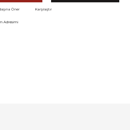
daşına Öner
Karşılaştır
m Adresimi