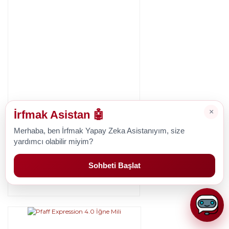
×
İrfmak Asistan 🤖
Pfaff
Merhaba, ben İrfmak Yapay Zeka Asistanıyım, size
Pfaff Expression 3.5 İğne Mili
yardımcı olabilir miyim?
Sohbeti Başlat
1.428,26 TL