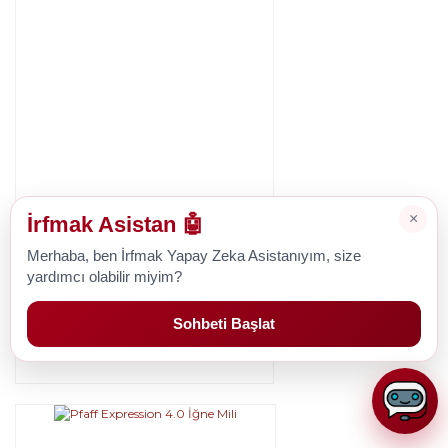
×
İrfmak Asistan 🤖
Pfaff
Merhaba, ben İrfmak Yapay Zeka Asistanıyım, size
Pfaff Expression 3.5 İğne Mili
yardımcı olabilir miyim?
Sohbeti Başlat
1.428,26 TL