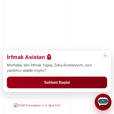
×
İrfmak Asistan 🤖
Pfaff
Merhaba, ben İrfmak Yapay Zeka Asistanıyım, size
Pfaff Expression 3.5 İğne Mili
yardımcı olabilir miyim?
Sohbeti Başlat
1.428,26 TL