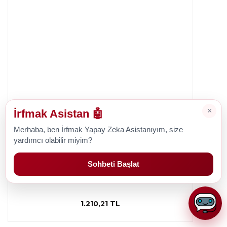
×
İrfmak Asistan 🤖
Merhaba, ben İrfmak Yapay Zeka Asistanıyım, size
yardımcı olabilir miyim?
Pfaff
Pfaff Smarter 140S Dikiş Makinesi Çağanoz
Sohbeti Başlat
1.210,21 TL