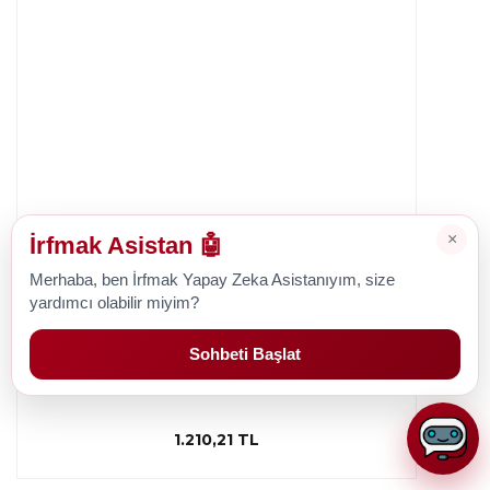
×
İrfmak Asistan 🤖
Merhaba, ben İrfmak Yapay Zeka Asistanıyım, size
yardımcı olabilir miyim?
Pfaff
Pfaff Smarter 140S Dikiş Makinesi Çağanoz
Sohbeti Başlat
1.210,21 TL