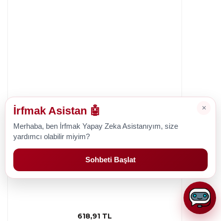
×
İrfmak Asistan 🤖
Merhaba, ben İrfmak Yapay Zeka Asistanıyım, size
yardımcı olabilir miyim?
Pfaff
Sohbeti Başlat
Pfaff Creative Sensation Masura (10 Adet)
618,91 TL