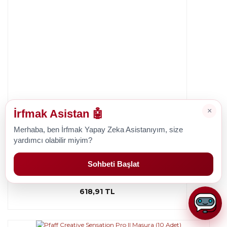
×
İrfmak Asistan 🤖
Merhaba, ben İrfmak Yapay Zeka Asistanıyım, size
Pfaff
yardımcı olabilir miyim?
Pfaff Creative Sensation Masura (10 Adet)
Sohbeti Başlat
618,91 TL