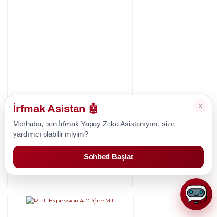
×
İrfmak Asistan 🤖
Pfaff
Merhaba, ben İrfmak Yapay Zeka Asistanıyım, size
Pfaff Expression 3.5 İğne Mili
yardımcı olabilir miyim?
Sohbeti Başlat
1.427,21 TL