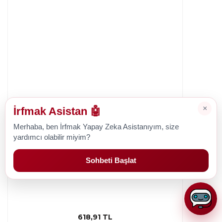
×
İrfmak Asistan 🤖
Merhaba, ben İrfmak Yapay Zeka Asistanıyım, size
yardımcı olabilir miyim?
Pfaff
Sohbeti Başlat
Pfaff Creative Sensation Masura (10 Adet)
618,91 TL