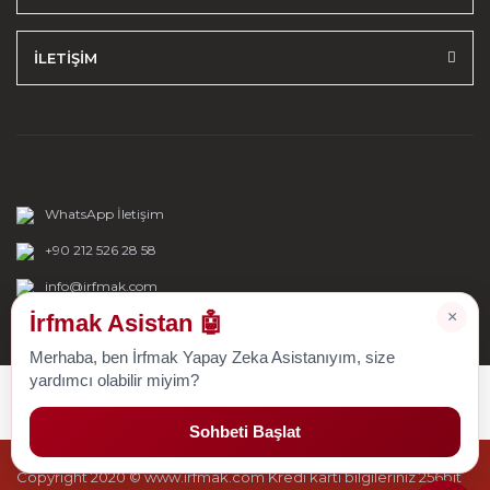
İLETİŞİM
WhatsApp İletişim
+90 212 526 28 58
info@irfmak.com
×
İrfmak Asistan 🤖
Merhaba, ben İrfmak Yapay Zeka Asistanıyım, size
yardımcı olabilir miyim?
Sohbeti Başlat
Copyright 2020 © www.irfmak.com Kredi kartı bilgileriniz 256bit