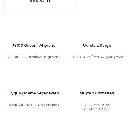
666,52 TL
%100 Güvenli Alışveriş
Ücretsiz Kargo
256Bit SSL Sertifikası ile güvenli
2000 TL ve Üzeri Alışverişlerde
Uygun Ödeme Seçenekleri
Müşteri Hizmetleri
Kredi kartına taksit seçenekleri
0212 526 28 58
0541 300 29 70