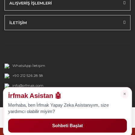
ALIŞVERİŞ İŞLEMLERİ
İLETİŞİM
WhatsApp İletişim
+90 212 526 28 58
info@irfmak.com
×
İrfmak Asistan 🤖
Merhaba, ben İrfmak Yapay Zeka Asistanıyım, size
yardımcı olabilir miyim?
Sohbeti Başlat