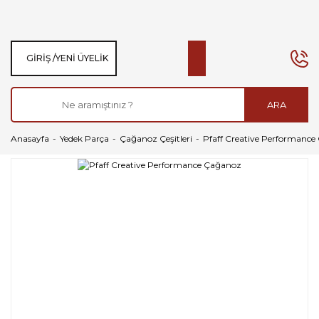
GIRIŞ /
YENI ÜYELIK
ARA
Anasayfa
Yedek Parça
Çağanoz Çeşitleri
Pfaff Creative Performanc