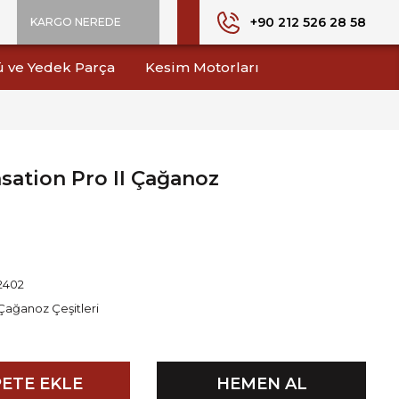
+90 212 526 28 58
KARGO NEREDE
ü ve Yedek Parça
Kesim Motorları
nsation Pro II Çağanoz
2402
Çağanoz Çeşitleri
ETE EKLE
HEMEN AL