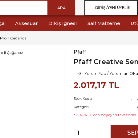
ARA
GIRIŞ /
YENI ÜYELIK
ça
Aksesuar
Dikiş İğnesi
Salf Malzeme
Üt
 Pro II Çağanoz
Pfaff
Pfaff Creative Se
0 - Yorum Yap / Yorumları Oku
2.017,17 TL
Stok Kodu
Kategori
* 214,74 TL den başlayan taksitlerle!
SEP