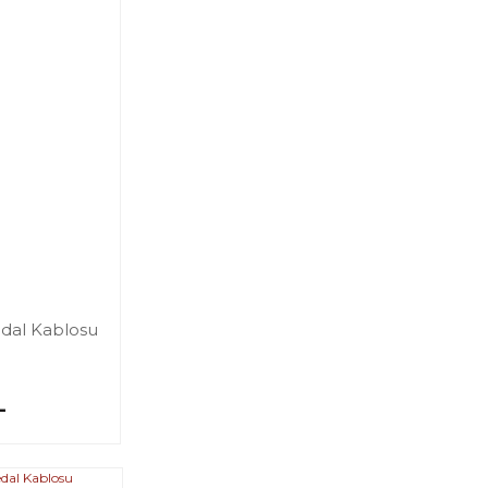
edal Kablosu
L