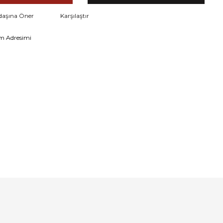
daşına Öner
Karşılaştır
m Adresimi