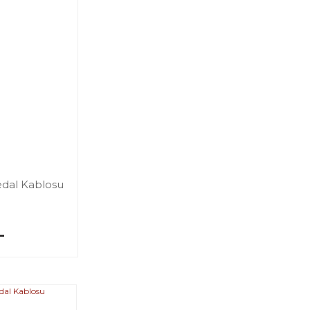
edal Kablosu
L