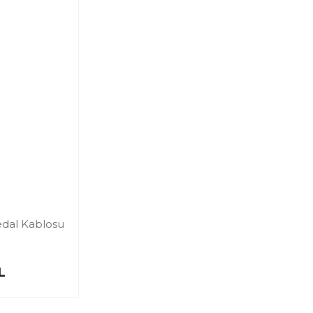
edal Kablosu
L