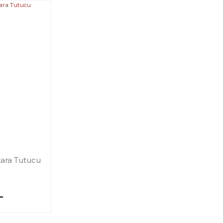
kara Tutucu
L