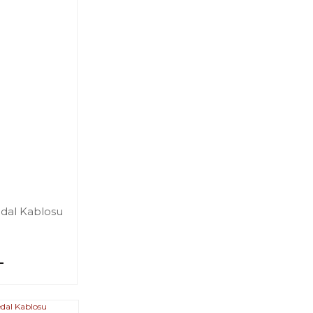
edal Kablosu
L