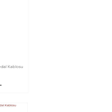
edal Kablosu
L