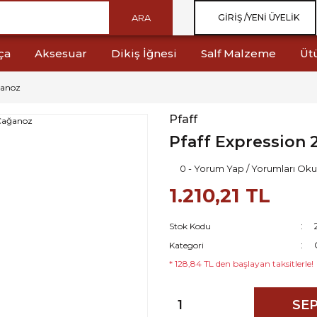
ARA
GIRIŞ /
YENI ÜYELIK
ça
Aksesuar
Dikiş İğnesi
Salf Malzeme
Üt
ğanoz
Pfaff
Pfaff Expression 
0 - Yorum Yap / Yorumları Oku
1.210,21 TL
Stok Kodu
Kategori
* 128,84 TL den başlayan taksitlerle!
SEP