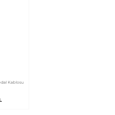
edal Kablosu
L