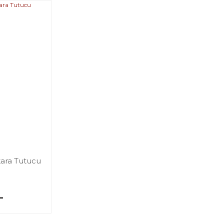
kara Tutucu
L