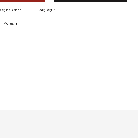
daşına Öner
Karşılaştır
m Adresimi