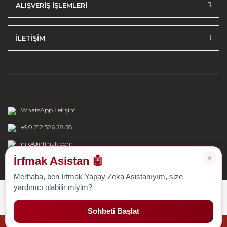
ALIŞVERİŞ İŞLEMLERİ
İLETİŞİM
WhatsApp İletişim
+90 212 526 28 58
info@irfmak.com
×
İrfmak Asistan 🤖
Merhaba, ben İrfmak Yapay Zeka Asistanıyım, size
yardımcı olabilir miyim?
Sohbeti Başlat