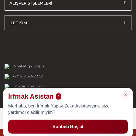
ALIŞVERİŞ İŞLEMLERİ
İLETİŞİM
WhatsApp İletişim
+90 212 526 28 58
info@irfmak.com
×
İrfmak Asistan 🤖
Merhaba, ben İrfmak Yapay Zeka Asistanıyım, size
yardımcı olabilir miyim?
Sohbeti Başlat