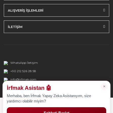
ALIŞVERİŞ İŞLEMLERİ
İLETİŞİM
WhatsApp İletişim
+90 212 526 28 58
info@irfmak.com
×
İrfmak Asistan 🤖
Merhaba, ben İrfmak Yapay Zeka Asistanıyım, size
yardımcı olabilir miyim?
Sohbeti Başlat