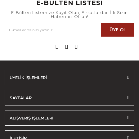
E-BÜLTEN LİSTESİ
E-Bülten Listemize Kayıt Olun, Fırsatlardan İlk Sizin
Haberiniz Olsun!
ÜYE OL
ÜYELİK İŞLEMLERİ
SAYFALAR
ALIŞVERİŞ İŞLEMLERİ
İLETİŞİM