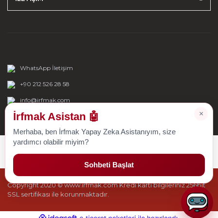
WhatsApp İletişim
+90 212 526 28 58
info@irfmak.com
×
İrfmak Asistan 🤖
Merhaba, ben İrfmak Yapay Zeka Asistanıyım, size
yardımcı olabilir miyim?
Sohbeti Başlat
Copyright 2020 © www.irfmak.com Kredi kartı bilgileriniz 256bit
SSL sertifikası ile korunmaktadır.